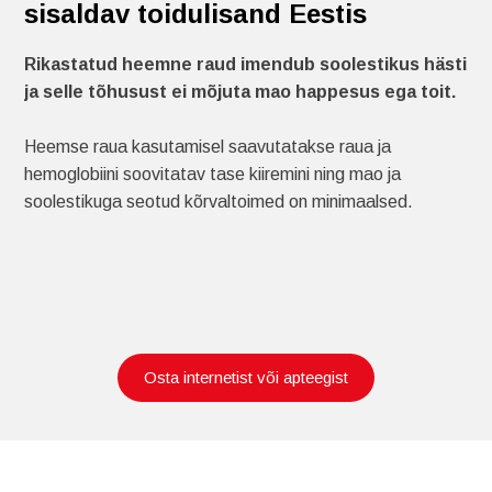
sisaldav toidulisand Eestis
Rikastatud heemne raud imendub soolestikus hästi
ja selle tõhusust ei mõjuta mao happesus ega toit.
Heemse raua kasutamisel saavutatakse raua ja
hemoglobiini soovitatav tase kiiremini ning mao ja
soolestikuga seotud kõrvaltoimed on minimaalsed.
Osta internetist või apteegist