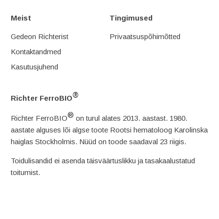
Meist
Tingimused
Gedeon Richterist
Privaatsuspõhimõtted
Kontaktandmed
Kasutusjuhend
®
Richter FerroBIO
®
Richter FerroBIO
on turul alates 2013. aastast. 1980.
aastate alguses lõi algse toote Rootsi hematoloog Karolinska
haiglas Stockholmis. Nüüd on toode saadaval 23 riigis.
Toidulisandid ei asenda täisväärtuslikku ja tasakaalustatud
toitumist.