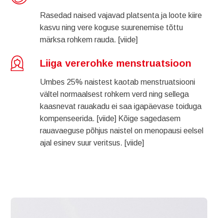
Rasedad naised vajavad platsenta ja loote kiire
kasvu ning vere koguse suurenemise tõttu
märksa rohkem rauda.
[viide]
Liiga vererohke menstruatsioon
Umbes 25% naistest kaotab menstruatsiooni
vältel normaalsest rohkem verd ning sellega
kaasnevat rauakadu ei saa igapäevase toiduga
kompenseerida.
[viide]
Kõige sagedasem
rauavaeguse põhjus naistel on menopausi eelsel
ajal esinev suur veritsus.
[viide]