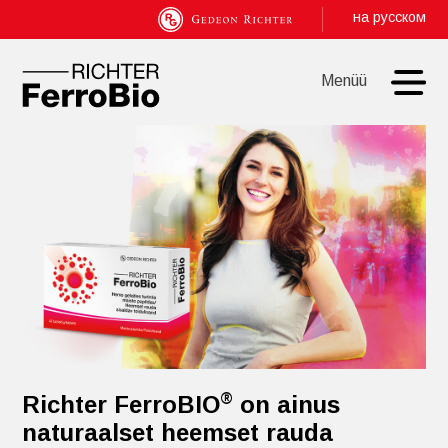
на русском
Menüü
®
Richter FerroBIO
on ainus
naturaalset heemset rauda