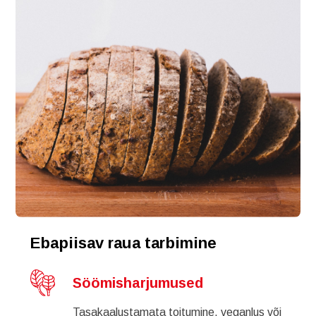
Ebapiisav raua tarbimine
Söömisharjumused
Tasakaalustamata toitumine, veganlus või