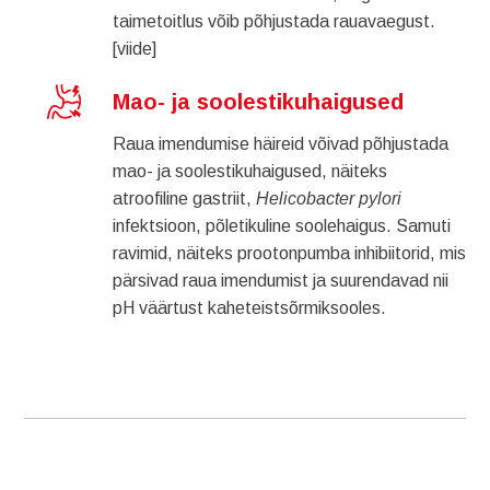
taimetoitlus võib põhjustada rauavaegust.
[viide]
Mao- ja soolestikuhaigused
Raua imendumise häireid võivad põhjustada
mao- ja soolestikuhaigused, näiteks
atroofiline gastriit,
Helicobacter pylori
infektsioon, põletikuline soolehaigus. Samuti
ravimid, näiteks prootonpumba inhibiitorid, mis
pärsivad raua imendumist ja suurendavad nii
pH väärtust kaheteistsõrmiksooles.